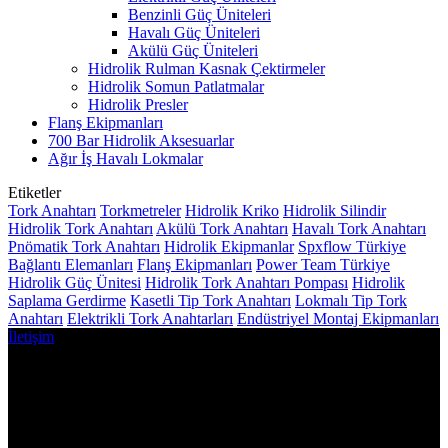
Benzinli Güç Üniteleri
Havalı Güç Üniteleri
Akülü Güç Üniteleri
Hidrolik Rulman Kasnak Çektirmeler
Hidrolik Somun Patlatmalar
Hidrolik Presler
Flanş Ekipmanları
700 Bar Hidrolik Aksesuarlar
Ağır İş Havalı Lokmalar
Etiketler
Tork Anahtarı
Torkmetreler
Hidrolik Kriko
Hidrolik Silindir
Hidrolik Tork Anahtarı
Akülü Tork Anahtarı
Havalı Tork Anahtarı
Pnömatik Tork Anahtarı
Hidrolik Ekipmanlar
Spxflow Türkiye
Bağlantı Elemanları
Flanş Ekipmanları
Power Team Türkiye
Hidrolik Güç Ünitesi
Hidrolik Tork Anahtarı Pompası
Hidrolik
Saplama Gerdirme
Kasetli Tip Tork Anahtarı
Lokmalı Tip Tork
Anahtarı
Elektrikli Tork Anahtarları
Endüstriyel Montaj Ekipmanları
İletişim
Ayaş Yolu Üzeri Gökçek Mah. 362. Cad. No:38/C
Sincan/Ankara
Telefon: +90 312 267 54 56
Telefon: +90 532 542 62 24
Whatsapp: +90 532 542 62 24