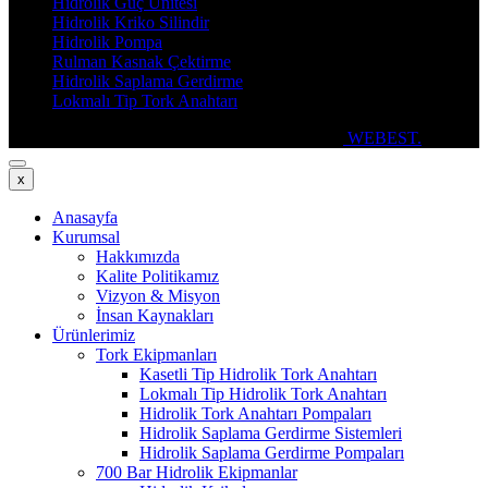
Hidrolik Güç Ünitesi
Hidrolik Kriko Silindir
Hidrolik Pompa
Rulman Kasnak Çektirme
Hidrolik Saplama Gerdirme
Lokmalı Tip Tork Anahtarı
Copyright © 2025 Keten Endüstriyel. Design by
WEBEST.
x
Anasayfa
Kurumsal
Hakkımızda
Kalite Politikamız
Vizyon & Misyon
İnsan Kaynakları
Ürünlerimiz
Tork Ekipmanları
Kasetli Tip Hidrolik Tork Anahtarı
Lokmalı Tip Hidrolik Tork Anahtarı
Hidrolik Tork Anahtarı Pompaları
Hidrolik Saplama Gerdirme Sistemleri
Hidrolik Saplama Gerdirme Pompaları
700 Bar Hidrolik Ekipmanlar