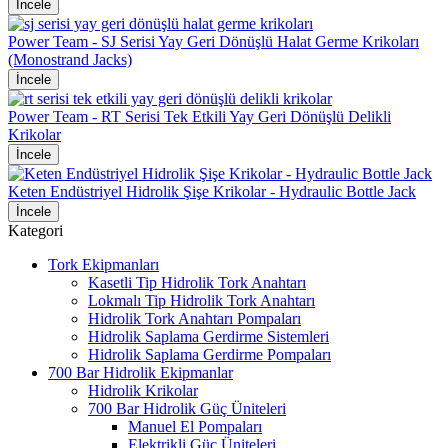
İncele
Power Team - SJ Serisi Yay Geri Dönüşlü Halat Germe Krikoları
(Monostrand Jacks)
İncele
Power Team - RT Serisi Tek Etkili Yay Geri Dönüşlü Delikli
Krikolar
İncele
Keten Endüstriyel Hidrolik Şişe Krikolar - Hydraulic Bottle Jack
İncele
Kategori
Tork Ekipmanları
Kasetli Tip Hidrolik Tork Anahtarı
Lokmalı Tip Hidrolik Tork Anahtarı
Hidrolik Tork Anahtarı Pompaları
Hidrolik Saplama Gerdirme Sistemleri
Hidrolik Saplama Gerdirme Pompaları
700 Bar Hidrolik Ekipmanlar
Hidrolik Krikolar
700 Bar Hidrolik Güç Üniteleri
Manuel El Pompaları
Elektrikli Güç Üniteleri