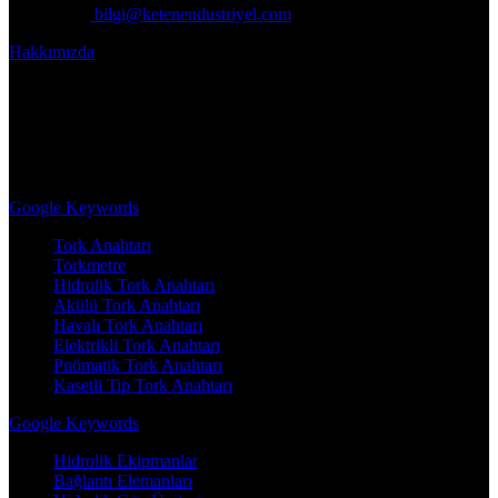
Mail:
bilgi@ketenendustriyel.com
Hakkımızda
Keten Endüstriyel, alanında 10 yıllık tecrübesiyle üretim tesisleri ve
ağır iş sanayiinde kullanılan endüstriyel montaj ve özel
ekipmanlarını tedarik eden köklü bir kuruluştur. Şirketimiz, özellikle
ürün ve hizmet kalitesi konusunda müşterileri için daima çözüm
ortağı olmayı hedefler.
Google Keywords
Tork Anahtarı
Torkmetre
Hidrolik Tork Anahtarı
Akülü Tork Anahtarı
Havalı Tork Anahtarı
Elektrikli Tork Anahtarı
Pnömatik Tork Anahtarı
Kasetli Tip Tork Anahtarı
Google Keywords
Hidrolik Ekipmanlar
Bağlantı Elemanları