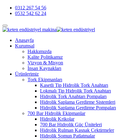
0312 267 54 56
0532 542 62 24
Anasayfa
Kurumsal
Hakkımızda
Kalite Politikamız
Vizyon & Misyon
İnsan Kaynakları
Ürünlerimiz
Tork Ekipmanları
Kasetli Tip Hidrolik Tork Anahtarı
Lokmalı Tip Hidrolik Tork Anahtarı
Hidrolik Tork Anahtarı Pompaları
Hidrolik Saplama Gerdirme Sistemleri
Hidrolik Saplama Gerdirme Pompaları
700 Bar Hidrolik Ekipmanlar
Hidrolik Krikolar
700 Bar Hidrolik Güç Üniteleri
Hidrolik Rulman Kasnak Çektirmeler
Hidrolik Somun Patlatmalar